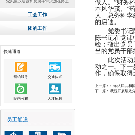
做人。”财务
党风廉政建设和反腐斗争永远在路上
本风华茂。”
人。总务科李
工会工作
的启迪。
团的工作
党委书记
陈书记在党课
验；指出党员
当的党员干部
快速通道
此次活动
动之一。下一
作，确保取得
预约服务
交通位置
上一篇：
中华人民共和
下一篇：
我院开展绩效
院内分布
人才招聘
员工通道