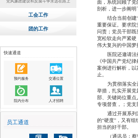
党风廉政建设和反腐斗争永远在路上
面，系统回顾了党
剖析
，进一步阐明
工会工作
结合当前创建
重要保证。要求院
团的工作
问责
；
党员干部既
宽松软走向严紧硬
伟大复兴的中国梦
快速通道
医院还邀请法
《中国共产党纪律
案例进行解析
，
以
止。
预约服务
交通位置
为贯彻落实全
举措，
扎实开展党
部、关键岗位重点人
院内分布
人才招聘
专项督查，；党支
通过
开展
系列
的
“硬度”，又有组
员工通道
担当的好干部。
（
通讯员：蔡