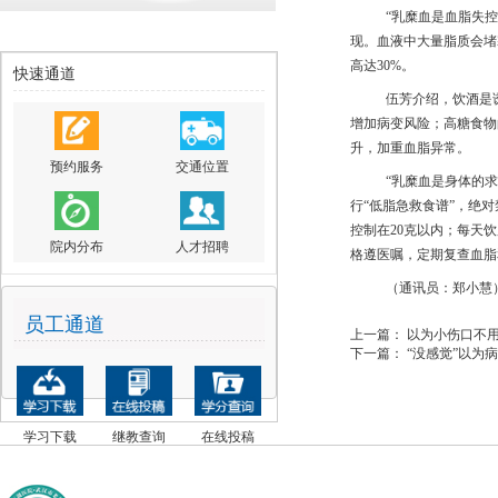
“乳糜血是血脂失
现。血液中大量脂质会堵
高达
30%
。
快速通道
伍芳介绍，饮酒是
增加病变风险；高糖食物
升，加重血脂异常。
预约服务
交通位置
“乳糜血是身体的
行
“低脂急救食谱”
，
绝对
控制在
20
克以内；每天饮
院内分布
人才招聘
格遵医嘱，定期复查血脂
（通讯员：郑小慧
员工通道
上一篇：
以为小伤口不用
下一篇：
“没感觉”以为
学习下载
继教查询
在线投稿