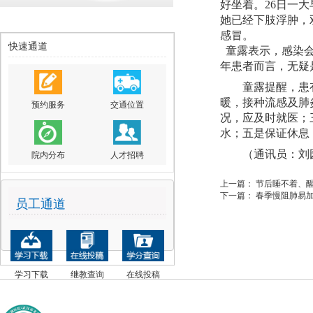
好坐着
。
26日一
她
已经
下肢浮肿
，
感冒
。
快速通道
童露表示，
感染
年患者而言，无疑
童露提醒
，
患
暖，接种流感及肺
预约服务
交通位置
况，应及时就医；
水；
五是
保证休息
（
通讯员：刘
院内分布
人才招聘
上一篇：
节后睡不着、醒
下一篇：
春季慢阻肺易
员工通道
学习下载
继教查询
在线投稿