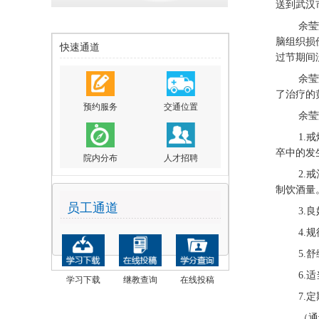
送到武汉
余莹
脑组织损
快速通道
过节期间
余莹
了治疗的
预约服务
交通位置
余莹
1.
卒中的发
院内分布
人才招聘
2.
制饮酒量
员工通道
3.
4.
5.
6.
学习下载
继教查询
在线投稿
7.
（通