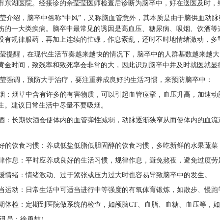
市东湖医院。经接诊的余莹莹医师检查后诊断为脑卒中，好在送医及时，
莹介绍，脑卒中俗称
“中风”，又称脑血管意外，其本质是由于脑供血动
伤的一大类疾病。脑卒中最常见的诱因是高血压、糖尿病、吸烟、饮酒等
没有规律服药，再加上连续的忙碌，作息紊乱，还时不时地情绪激动，多
莹提醒，在现代生活节奏越来越快的情况下，脑卒中的人群基数越来越大
黄金时间，致残率和致死率会非常的大，因此识别脑卒中并及时就医就显
莹强调，预防大于治疗，要注重养成良好的生活习惯，来预防脑卒中：
戒烟：烟草中含有许多的有害物质，可以引起血管痉挛，血压升高，加速
生。建议日常生活中尽量不要吸烟。
戒酒：长期饮酒会使体内的血管弹性减弱，动脉逐渐狭窄从而使体内的血
。
良好的饮食习惯：养成低盐低脂低胆固醇的饮食习惯，多吃新鲜的水果蔬
规律作息：平时应养成良好的生活习惯，规律作息，避免熬夜，避免过度劳
舒缓情绪：情绪激动、过于紧张或压力过大时也容易导致脑卒中的发生。
适当运动：日常生活中可适当进行中等强度的有氧体育锻炼，如散步、慢
定期体检：定期到医院做系统的检查，如颅脑CT、血脂、血糖、血压等，
讯员：徐勇喆）