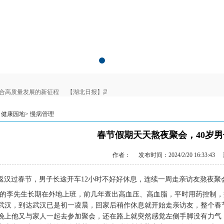
合高质量发展的新征程
【湖北日报】武汉市东湖医院为老年健康写就“医养融合”生
 健康园地>
慢病管理
春节假期天天熬夜聚会，40岁
作者：
发布时间：2024/2/20 16:33:43
返汉过春节，男子长途开车
12小时不好好休息，连续一周走亲访友熬夜
岁的李先生长期在外地上班，前几年查出高血压、高血脂，平时用药控制，
武汉，到达武汉已是初一凌晨，回家后稍作休息就开始走亲访友，整个春
晚上他又与家人一起去参加聚会，还在路上就突然感觉左侧手脚没有力气