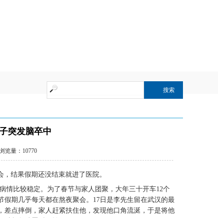
动注解
男子突发脑卒中
浏览量：10770
聚会，结果假期还没结束就进了医院。
病情比较稳定。为了春节与家人团聚，大年三十开车12个
节假期几乎每天都在熬夜聚会。17日是李先生留在武汉的最
，差点摔倒，家人赶紧扶住他，发现他口角流涎，于是将他