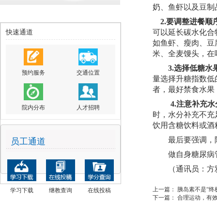
奶、鱼虾以及豆制
2.
要调整进餐顺
可以延长碳水化合
快速通道
如鱼虾、瘦肉、豆
米、全麦馒头，在
3.选择低糖
预约服务
交通位置
量选择升糖指数低
者，最好禁食水果
4.注意补充
院内分布
人才招聘
时，水分补充不充
饮用含糖饮料或酒
最后要强调，
员工通道
做自身糖尿病
（通讯员：方
上一篇：
胰岛素不是“终
学习下载
继教查询
在线投稿
下一篇：
合理运动，有