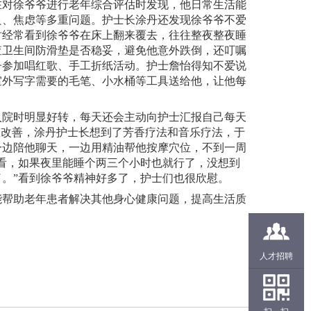
在
对徐爷爷进行老年综合评估
时
发现
，他
日常生活能
良
、
焦虑等多重问题。
护士长涂丹还发现徐爷爷
不爱
时
经常
看到
徐爷爷
在床上翻来覆去
，往往
整夜整夜睡
查卫生间防滑垫是否稳妥，避免他意外跌倒，还叮嘱
子参加唱红歌、手工折纸活动。护士詹怡得知不爱说
室外写字需要的毛笔、小水桶等工具送给他，让他每
入院时明显好转，每天还会主动向护士汇报自己每天
显改善，涂丹护士长想到了芳香疗法和音乐疗法，于
一边陪他聊天，一边用精油帮他
按摩
穴位，不到一周
看
，
如果
夜里能睡个
两三
个小时
也就行了
，
没想到
了。
”
看到徐爷爷精神好多了，护士们也很欣慰
。
能
帮助老年患者
解决
其他身心
健康问题，提高
生活质
人才招聘