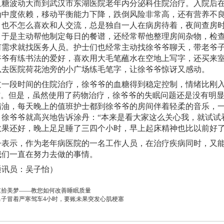
血糖波动大
而到武汉市东湖医院老年内分泌科住院治疗。入院后
为中度依赖，移动平衡能力下降，跌倒风险非常高，还有营养不
，
也
不
怎么喜欢和人交流
，总是独自一人在病房待着，夜
间查房
，于是主动帮他制定每日的餐谱，还经常帮他整理房间杂物，检
何需求就找医务人员。护士们也
经常
主动找徐爷爷聊天，带老爷
爷爷有练书法的爱好，喜欢用大毛笔蘸水在空地上写字，还买来
以去医院荷花池旁的小广场练毛笔字，让徐爷爷惊讶又感动。
过一段时间的住院治疗，徐
爷爷的
血糖得到稳定控制，情绪比刚
作”。但是，虽然使用了药物治疗，徐爷爷的失眠问题还是没有明
精油，每天晚上的值班护士
都到
徐
爷爷的房间
伴着轻柔的音乐，
，徐爷爷就高兴地告诉涂丹：
“
本来是看大家这么关心我，就
试试
效果还好，
晚上
足足睡了
三四
个小时，
早上起床
精神也比以前好
丹表示，作为
老年病医院
的一名工作人员
，
在
治疗疾病同时，又
我们
一直在
努力去
做的事情
。
通讯员：吴子怡）
重拾美梦——教您如何改善睡眠质量
男子冒着严寒驾车4小时，要账未果突发心肌梗塞