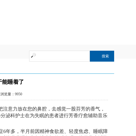
动注解
于能睡着了
浏览量：9950
把注意力放在您的鼻腔，去感觉一股芬芳的香气，
内分泌科护士在为失眠的患者进行
芳香疗愈辅助音乐
症
6年
多
，
半月前
因
精神食欲差、轻度焦虑、睡眠障