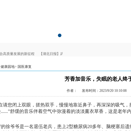
合高质量发展的新征程
【湖北日报】武汉市东湖医院为老年健康写就“医养融合”生
 健康园地>
国医康复
芳香加音乐，失眠的老人终
作者：
发布时间：2023/9/20 10:10:08
现在请您闭上双眼，搓热双手，慢慢地靠近鼻子，再深深的吸气，
......”舒缓的音乐伴着空气中弥漫
着
的
淡淡
薰衣草香
，
这是
老年
岁的
徐
爷爷
是一名退伍老兵，
患
上
2型糖尿病20多年
、
脑梗塞后遗