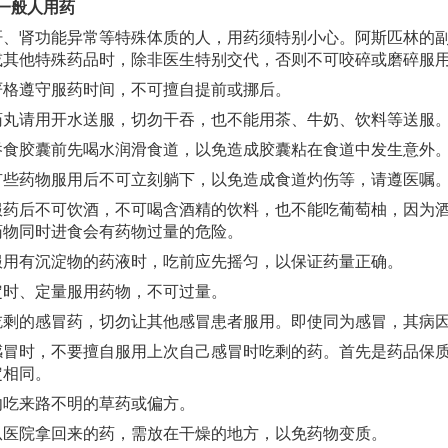
一般人用药
肾功能异常等特殊体质的人，用药须特别小心。阿斯匹林的副
或其他特殊药品时，除非医生特别交代，否则不可咬碎或磨碎服
遵守服药时间，不可擅自提前或挪后。
请用开水送服，切勿干吞，也不能用茶、牛奶、饮料等送服
胶囊前先喝水润滑食道，以免造成胶囊粘在食道中发生意外
药物服用后不可立刻躺下，以免造成食道灼伤等，请遵医嘱
后不可饮酒，不可喝含酒精的饮料，也不能吃葡萄柚，因为酒
药物同时进食会有药物过量的危险。
有沉淀物的药液时，吃前应先摇匀，以保证药量正确。
、定量服用药物，不可过量。
的感冒药，切勿让其他感冒患者服用。即使同为感冒，其病因
时，不要擅自服用上次自己感冒时吃剩的药。首先是药品保质
定相同。
来路不明的草药或偏方。
院拿回来的药，需放在干燥的地方，以免药物变质。