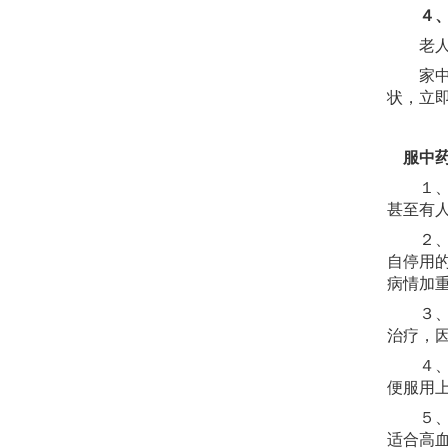
４
老人不
家中若
状，立
服中
１
甚至有
２
自停用
病情加
３
治疗，
４
便服用
５
适合高