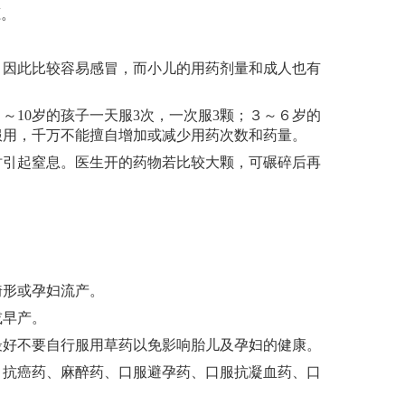
瘾。
因此比较容易感冒，而小儿的用药剂量和成人也有
６～
10
岁的孩子一天服
3
次，一次服
3
颗；３～６岁的
服用，千万不能擅自增加或减少用药次数和药量。
引起窒息。医生开的药物若比较大颗，可碾碎后再
形或孕妇流产。
或早产。
好不要自行服用草药以免影响胎儿及孕妇的健康。
抗癌药、麻醉药、口服避孕药、口服抗凝血药、口