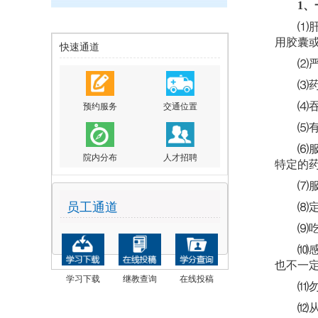
1
、
⑴肝、
用胶囊
快速通道
⑵严格
⑶药丸
⑷吞食
预约服务
交通位置
⑸有些
⑹服药
院内分布
人才招聘
特定的
⑺服用
员工通道
⑻定时
⑼吃剩
⑽感冒
也不一
学习下载
继教查询
在线投稿
⑾勿吃
⑿从医