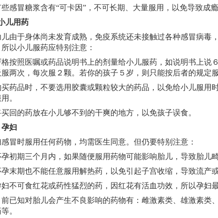
感冒糖浆含有“可卡因”，不可长期、大量服用，以免导致成
小儿用药
由于身体尚未发育成熟，免疫系统还未接触过各种感冒病毒，
。所以小儿服药应特别注意：
按照医嘱或药品说明书上的剂量给小儿服药，如说明书上说
天服两次，每次服２颗。若你的孩子５岁，则只能按后者的规定
药品时，不要选用胶囊或颗粒较大的药品，以免给小儿服用时
服用。
回的药放在小儿够不到的干爽的地方，以免孩子误食。
、
孕妇
冒时服用任何药物，均需医生同意。但仍要特别注意：
初期三个月内，如果随便服用药物可能影响胎儿，导致胎儿畸
末期也不能任意服用解热药，以免引起子宫收缩，导致流产
不可食红花或药性猛烈的药，因红花有活血功效，所以孕妇最
已知对胎儿会产生不良影响的药物有：雌激素类、雄激素类、
药等。