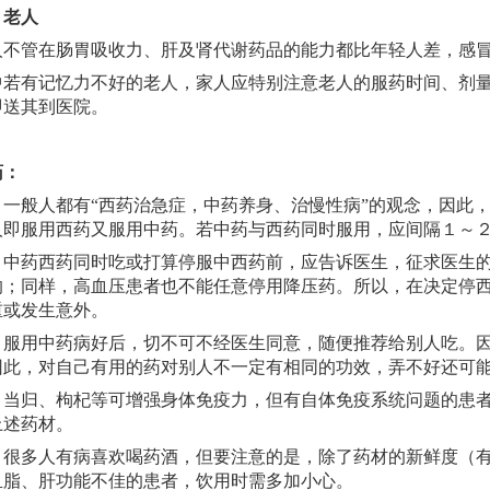
、
老人
管在肠胃吸收力、肝及肾代谢药品的能力都比年轻人差，感冒
有记忆力不好的老人，家人应特别注意老人的服药时间、剂量
即送其到医院。
药：
、
一般人都有“西药治急症，中药养身、治慢性病”的观念，因此
人即服用西药又服用中药。若中药与西药同时服用，应间隔１～
、
中药西药同时吃或打算停服中西药前，应告诉医生，征求医生
的；同样，高血压患者也不能任意停用降压药。所以，在决定停
重或发生意外。
、
服用中药病好后，切不可不经医生同意，随便推荐给别人吃。
因此，对自己有用的药对别人不一定有相同的功效，弄不好还可
、
当归、枸杞等可增强身体免疫力，但有自体免疫系统问题的患
上述药材。
、
很多人有病喜欢喝药酒，但要注意的是，除了药材的新鲜度（
血脂、肝功能不佳的患者，饮用时需多加小心。