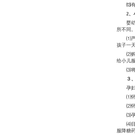
⒀有些
2
、
婴幼儿
所不同
⑴严格
孩子一
⑵购买
给小儿
⑶将买
３
孕妇感
⑴怀孕
⑵怀孕
⑶孕妇
⑷目前
服降糖