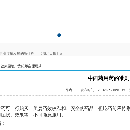
合高质量发展的新征程
【湖北日报】武汉市东湖医院为老年健康写就“医养融合”生
 健康园地>
黄药师合理用药
中西药用药的准则
作者：
发布时间：2016/2/23 10:00:39
药可自行购买，虽属药效较温和、安全的药品，但吃药前应特别
用症状、效果等，不可随意服用。
药：