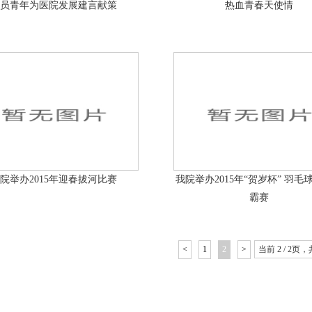
员青年为医院发展建言献策
热血青春天使情
院举办2015年迎春拔河比赛
我院举办2015年“贺岁杯” 羽毛
霸赛
<
1
2
>
当前 2 / 2页