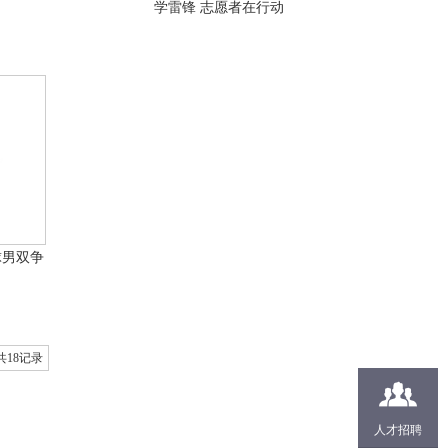
学雷锋 志愿者在行动
球男双争
，共18记录
人才招聘