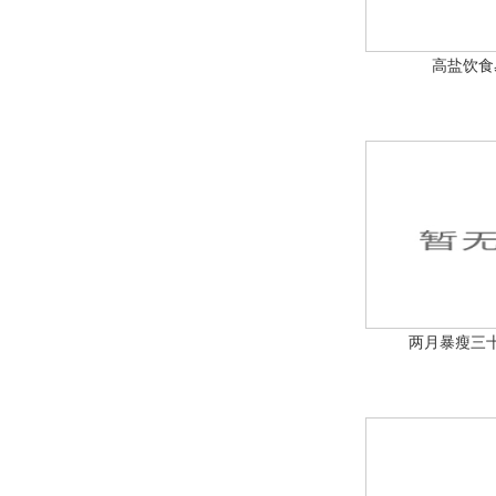
高盐饮食
两月暴瘦三